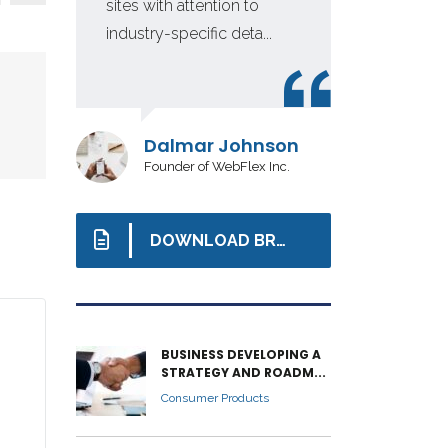
sites with attention to
in 
industry-specific deta...
inv
Dalmar Johnson
Founder of WebFlex Inc.
DOWNLOAD BROCHURE
BUSINESS DEVELOPING A
STRATEGY AND ROADM...
Consumer Products