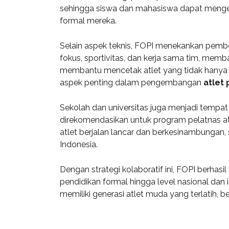
sehingga siswa dan mahasiswa dapat meng
formal mereka.
Selain aspek teknis, FOPI menekankan pembentu
fokus, sportivitas, dan kerja sama tim, mem
membantu mencetak atlet yang tidak hanya be
aspek penting dalam pengembangan
atlet
Sekolah dan universitas juga menjadi tempat
direkomendasikan untuk program pelatnas ata
atlet berjalan lancar dan berkesinambungan, 
Indonesia.
Dengan strategi kolaboratif ini, FOPI berhasil
«Prior to j
pendidikan formal hingga level nasional dan
WP, Bianca
memiliki generasi atlet muda yang terlatih, 
manageme
firm in th