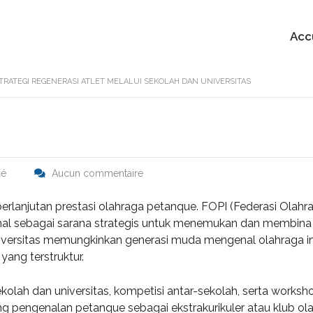
Acc
STRATEGI REGENERASI ATLET MELALUI SEKOLAH DAN UNIVERSITAS
sé
Aucun commentaire
berlanjutan prestasi olahraga petanque. FOPI (Federasi Olahr
mal sebagai sarana strategis untuk menemukan dan membina 
niversitas memungkinkan generasi muda mengenal olahraga in
ang terstruktur.
kolah dan universitas, kompetisi antar-sekolah, serta worksh
 pengenalan petanque sebagai ekstrakurikuler atau klub ola