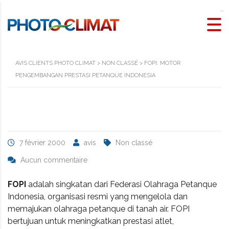
slot maxwin
AVIS CLIENTS PHOTO CLIMAT
>
NON CLASSÉ
>
FOPI: MOTOR
PENGEMBANGAN PRESTASI PETANQUE INDONESIA
7 février 2000
avis
Non classé
Aucun commentaire
FOPI
adalah singkatan dari Federasi Olahraga Petanque
Indonesia, organisasi resmi yang mengelola dan
memajukan olahraga petanque di tanah air. FOPI
bertujuan untuk meningkatkan prestasi atlet,