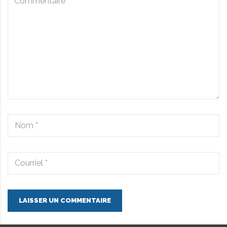
LAISSER UN COMMENTAIRE