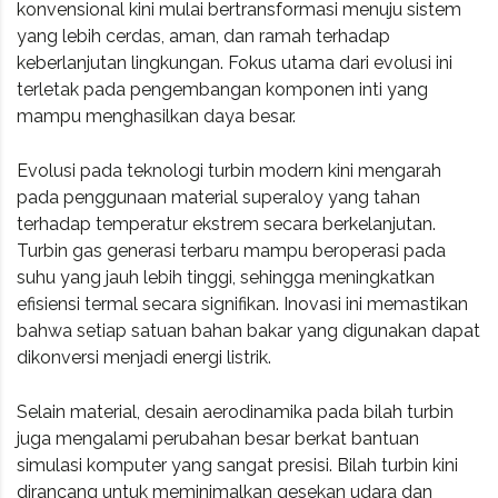
konvensional kini mulai bertransformasi menuju sistem
yang lebih cerdas, aman, dan ramah terhadap
keberlanjutan lingkungan. Fokus utama dari evolusi ini
terletak pada pengembangan komponen inti yang
mampu menghasilkan daya besar.
Evolusi pada teknologi turbin modern kini mengarah
pada penggunaan material superaloy yang tahan
terhadap temperatur ekstrem secara berkelanjutan.
Turbin gas generasi terbaru mampu beroperasi pada
suhu yang jauh lebih tinggi, sehingga meningkatkan
efisiensi termal secara signifikan. Inovasi ini memastikan
bahwa setiap satuan bahan bakar yang digunakan dapat
dikonversi menjadi energi listrik.
Selain material, desain aerodinamika pada bilah turbin
juga mengalami perubahan besar berkat bantuan
simulasi komputer yang sangat presisi. Bilah turbin kini
dirancang untuk meminimalkan gesekan udara dan