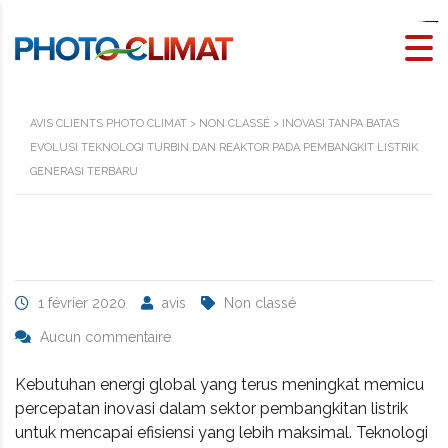
aafikotatangerangselatan.org
aafikotatasikmalaya.org
aafikotabandung.org
fopikotabanjarbaru.org
aafikotasurabaya.org
idikotaprabumulih.org
aafikotajakarta.org
aafikotadepok.org
idikotakarawang.org
aafikotaserang.org
fopikotakendari.org
fopikotakendari.org
fopikotamakassar.org
fopikotatarakan.org
fopikotatarakan.org
idikotabangka.org
idikotalinggau.org
idikotasorong.org
idikotasorong.org
idikotakutai.org
idikotakutai.org
idikotatidore.org
idikotariau.org
slot maxwin
situs togel
kawijitu
kawijitu
situs togel
situs togel
situs togel
link toto
link toto
kawijitu
kawijitu
kawijitu
kawijitu
kawijitu
kawijitu
kawijitu
kawijitu
kawijitu
kawijitu
kawijitu
kawijitu
toto slot
slot4d
situs toto
situs toto
rtp slot
situs toto
rtp slot
situs toto
rtp slot
AVIS CLIENTS PHOTO CLIMAT
>
NON CLASSÉ
>
INOVASI TANPA BATAS
EVOLUSI TEKNOLOGI TURBIN DAN REAKTOR PADA PEMBANGKIT LISTRIK
GENERASI TERBARU
1 février 2020
avis
Non classé
Aucun commentaire
Kebutuhan energi global yang terus meningkat
memicu
percepatan
inovasi dalam sektor pembangkitan listrik
untuk mencapai efisiensi yang lebih maksimal. Teknologi