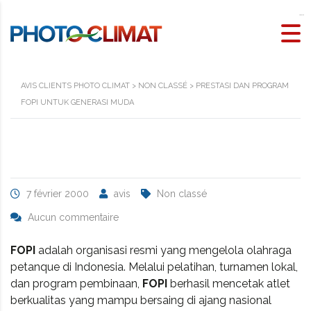
slot maxwin
AVIS CLIENTS PHOTO CLIMAT
>
NON CLASSÉ
>
PRESTASI DAN PROGRAM
FOPI UNTUK GENERASI MUDA
7 février 2000
avis
Non classé
Aucun commentaire
FOPI
adalah organisasi resmi yang mengelola olahraga
petanque di Indonesia. Melalui pelatihan, turnamen lokal,
dan program pembinaan,
FOPI
berhasil mencetak atlet
berkualitas yang mampu bersaing di ajang nasional